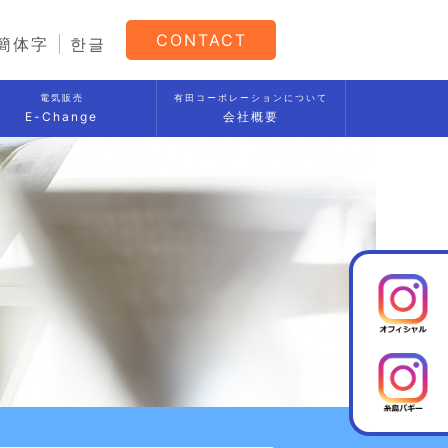
CONTACT
簡体字
한글
電気販売
有田コーポレーションについて
E-Change
会社概要